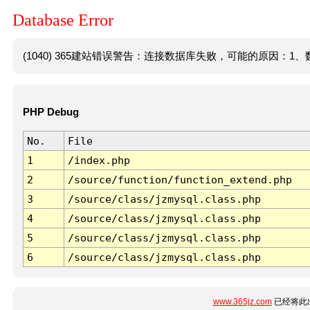
Database Error
(1040) 365建站错误警告：连接数据库失败，可能的原因：1、数
PHP Debug
No.
File
1
/index.php
2
/source/function/function_extend.php
3
/source/class/jzmysql.class.php
4
/source/class/jzmysql.class.php
5
/source/class/jzmysql.class.php
6
/source/class/jzmysql.class.php
www.365jz.com
已经将此