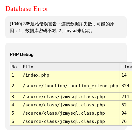
Database Error
(1040) 365建站错误警告：连接数据库失败，可能的原
因：1、数据库密码不对; 2、mysql未启动。
PHP Debug
No.
File
Line
1
/index.php
14
2
/source/function/function_extend.php
324
3
/source/class/jzmysql.class.php
211
4
/source/class/jzmysql.class.php
62
5
/source/class/jzmysql.class.php
94
6
/source/class/jzmysql.class.php
76