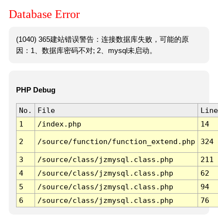
Database Error
(1040) 365建站错误警告：连接数据库失败，可能的原
因：1、数据库密码不对; 2、mysql未启动。
PHP Debug
No.
File
Line
1
/index.php
14
2
/source/function/function_extend.php
324
3
/source/class/jzmysql.class.php
211
4
/source/class/jzmysql.class.php
62
5
/source/class/jzmysql.class.php
94
6
/source/class/jzmysql.class.php
76