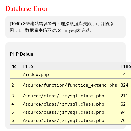
Database Error
(1040) 365建站错误警告：连接数据库失败，可能的原
因：1、数据库密码不对; 2、mysql未启动。
PHP Debug
No.
File
Line
1
/index.php
14
2
/source/function/function_extend.php
324
3
/source/class/jzmysql.class.php
211
4
/source/class/jzmysql.class.php
62
5
/source/class/jzmysql.class.php
94
6
/source/class/jzmysql.class.php
76