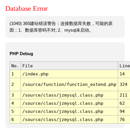
Database Error
(1040) 365建站错误警告：连接数据库失败，可能的原
因：1、数据库密码不对; 2、mysql未启动。
PHP Debug
No.
File
Line
1
/index.php
14
2
/source/function/function_extend.php
324
3
/source/class/jzmysql.class.php
211
4
/source/class/jzmysql.class.php
62
5
/source/class/jzmysql.class.php
94
6
/source/class/jzmysql.class.php
76