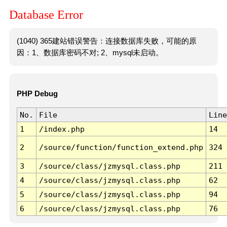
Database Error
(1040) 365建站错误警告：连接数据库失败，可能的原
因：1、数据库密码不对; 2、mysql未启动。
PHP Debug
No.
File
Line
1
/index.php
14
2
/source/function/function_extend.php
324
3
/source/class/jzmysql.class.php
211
4
/source/class/jzmysql.class.php
62
5
/source/class/jzmysql.class.php
94
6
/source/class/jzmysql.class.php
76