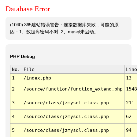
Database Error
(1040) 365建站错误警告：连接数据库失败，可能的原
因：1、数据库密码不对; 2、mysql未启动。
PHP Debug
No.
File
Line
1
/index.php
13
2
/source/function/function_extend.php
1548
3
/source/class/jzmysql.class.php
211
4
/source/class/jzmysql.class.php
62
5
/source/class/jzmysql.class.php
94