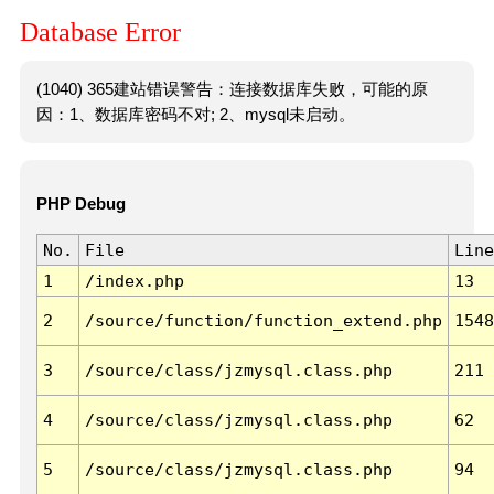
Database Error
(1040) 365建站错误警告：连接数据库失败，可能的原
因：1、数据库密码不对; 2、mysql未启动。
PHP Debug
No.
File
Line
1
/index.php
13
2
/source/function/function_extend.php
1548
3
/source/class/jzmysql.class.php
211
4
/source/class/jzmysql.class.php
62
5
/source/class/jzmysql.class.php
94