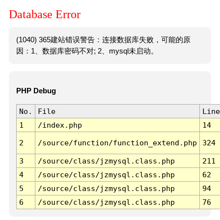
Database Error
(1040) 365建站错误警告：连接数据库失败，可能的原
因：1、数据库密码不对; 2、mysql未启动。
PHP Debug
No.
File
Line
1
/index.php
14
2
/source/function/function_extend.php
324
3
/source/class/jzmysql.class.php
211
4
/source/class/jzmysql.class.php
62
5
/source/class/jzmysql.class.php
94
6
/source/class/jzmysql.class.php
76