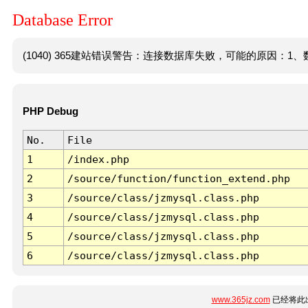
Database Error
(1040) 365建站错误警告：连接数据库失败，可能的原因：1、数
PHP Debug
No.
File
1
/index.php
2
/source/function/function_extend.php
3
/source/class/jzmysql.class.php
4
/source/class/jzmysql.class.php
5
/source/class/jzmysql.class.php
6
/source/class/jzmysql.class.php
www.365jz.com
已经将此