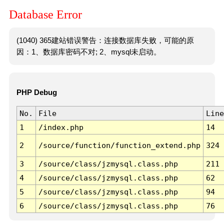
Database Error
(1040) 365建站错误警告：连接数据库失败，可能的原
因：1、数据库密码不对; 2、mysql未启动。
PHP Debug
No.
File
Line
1
/index.php
14
2
/source/function/function_extend.php
324
3
/source/class/jzmysql.class.php
211
4
/source/class/jzmysql.class.php
62
5
/source/class/jzmysql.class.php
94
6
/source/class/jzmysql.class.php
76