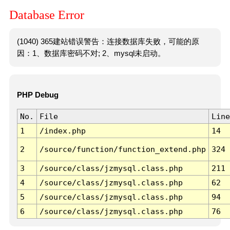
Database Error
(1040) 365建站错误警告：连接数据库失败，可能的原
因：1、数据库密码不对; 2、mysql未启动。
PHP Debug
No.
File
Line
1
/index.php
14
2
/source/function/function_extend.php
324
3
/source/class/jzmysql.class.php
211
4
/source/class/jzmysql.class.php
62
5
/source/class/jzmysql.class.php
94
6
/source/class/jzmysql.class.php
76