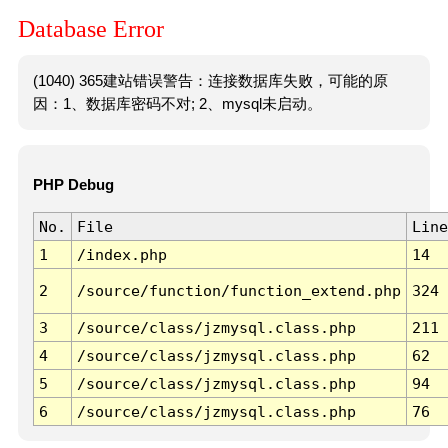
Database Error
(1040) 365建站错误警告：连接数据库失败，可能的原
因：1、数据库密码不对; 2、mysql未启动。
PHP Debug
No.
File
Line
1
/index.php
14
2
/source/function/function_extend.php
324
3
/source/class/jzmysql.class.php
211
4
/source/class/jzmysql.class.php
62
5
/source/class/jzmysql.class.php
94
6
/source/class/jzmysql.class.php
76