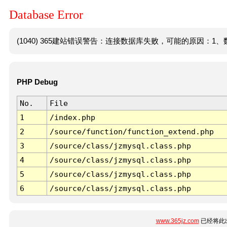
Database Error
(1040) 365建站错误警告：连接数据库失败，可能的原因：1、数
PHP Debug
No.
File
1
/index.php
2
/source/function/function_extend.php
3
/source/class/jzmysql.class.php
4
/source/class/jzmysql.class.php
5
/source/class/jzmysql.class.php
6
/source/class/jzmysql.class.php
www.365jz.com
已经将此