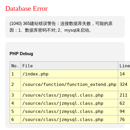
Database Error
(1040) 365建站错误警告：连接数据库失败，可能的原
因：1、数据库密码不对; 2、mysql未启动。
PHP Debug
No.
File
Line
1
/index.php
14
2
/source/function/function_extend.php
324
3
/source/class/jzmysql.class.php
211
4
/source/class/jzmysql.class.php
62
5
/source/class/jzmysql.class.php
94
6
/source/class/jzmysql.class.php
76