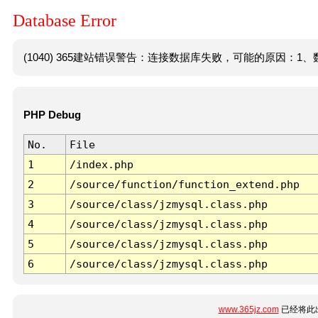
Database Error
(1040) 365建站错误警告：连接数据库失败，可能的原因：1、数
PHP Debug
No.
File
1
/index.php
2
/source/function/function_extend.php
3
/source/class/jzmysql.class.php
4
/source/class/jzmysql.class.php
5
/source/class/jzmysql.class.php
6
/source/class/jzmysql.class.php
www.365jz.com
已经将此